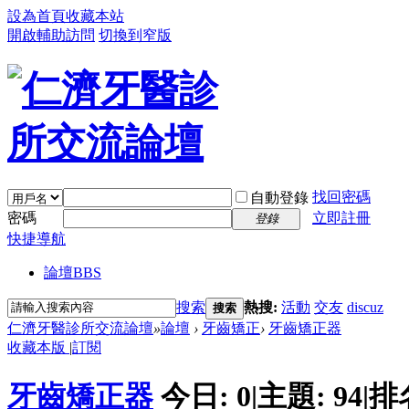
設為首頁
收藏本站
開啟輔助訪問
切換到窄版
找回密碼
自動登錄
密碼
立即註冊
登錄
快捷導航
論壇
BBS
搜索
熱搜:
活動
交友
discuz
搜索
仁濟牙醫診所交流論壇
»
論壇
›
牙齒矯正
›
牙齒矯正器
收藏本版
|
訂閱
牙齒矯正器
今日:
0
|
主題:
94
|
排