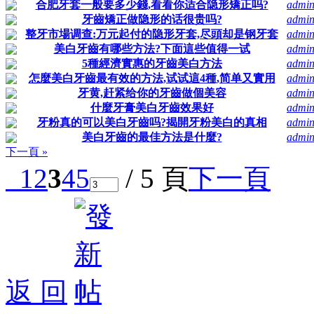
合肥牙套一般要多少錢,看看你适合隐形矯正吗?
admi
牙齒矯正做隐形的话很贵吗?
admi
整牙市場调查:万元起付的隐形牙套,尽頭却是钢牙套
admi
美白牙齒有哪些方法?下面這些值得一试
admi
5種經濟實惠的牙齒美白方法
admi
怎麼美白牙齒最有效的方法,试试這4種,简单又實用
admi
牙黄,赶紧给你的牙齒做個美容
admi
什麼牙膏美白牙齒效果好
admi
牙粉真的可以美白牙齒吗?揭開牙粉美白的真相
admi
美白牙齒的最佳方法是什麼?
admi
下一頁 »
1
2
3
4
5
/ 5 頁
下一頁
返 回