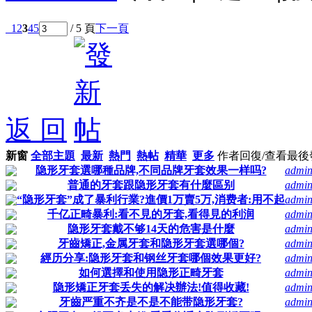
1
2
3
4
5
/ 5 頁
下一頁
返 回
新窗
全部主題
最新
熱門
熱帖
精華
更多
作者
回復/查看
最後
隐形牙套選哪種品牌,不同品牌牙套效果一样吗?
admi
普通的牙套跟隐形牙套有什麼區别
admi
“隐形牙套”成了暴利行業?進價1万賣5万,消费者:用不起
admi
千亿正畸暴利:看不見的牙套,看得見的利润
admi
隐形牙套戴不够14天的危害是什麼
admi
牙齒矯正,金属牙套和隐形牙套選哪個?
admi
經历分享:隐形牙套和钢丝牙套哪個效果更好?
admi
如何選擇和使用隐形正畸牙套
admi
隐形矯正牙套丢失的解决辦法!值得收藏!
admi
牙齒严重不齐是不是不能带隐形牙套?
admi