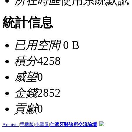
所在時區
使用系統默認
統計信息
已用空間
0 B
積分
4258
威望
0
金錢
2852
貢獻
0
Archiver
|
手機版
|
小黑屋
|
仁濟牙醫診所交流論壇