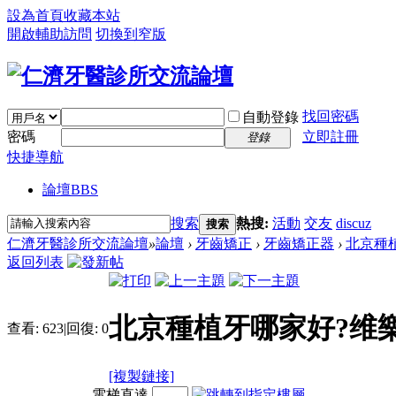
設為首頁
收藏本站
開啟輔助訪問
切換到窄版
找回密碼
自動登錄
密碼
立即註冊
登錄
快捷導航
論壇
BBS
搜索
熱搜:
活動
交友
discuz
搜索
仁濟牙醫診所交流論壇
»
論壇
›
牙齒矯正
›
牙齒矯正器
›
北京種植
返回列表
北京種植牙哪家好?维
查看:
623
|
回復:
0
[複製鏈接]
電梯直達